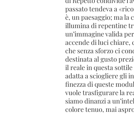
di Repetto condivide l’
passato tendeva a «rico
è, un paesaggio; ma la 
illumina di repentine t
un’immagine valida per 
accende di luci chiare, 
che senza sforzo ci co
destinata al gusto prezi
il reale in questa sotti
adatta a sciogliere gli 
finezza di queste modul
vuole trasfigurare la r
siamo dinanzi a un’intel
colore tenuo, mai aspro n