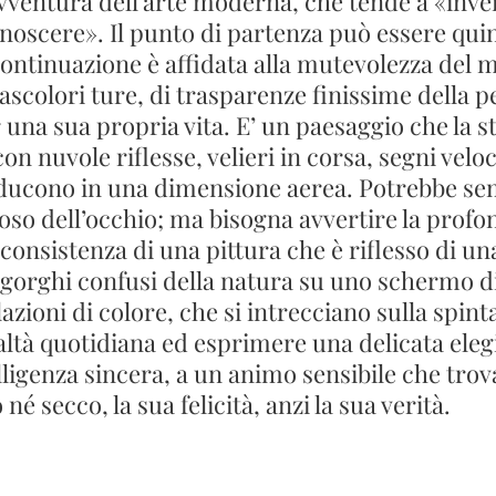
avventura dell’arte moderna, che tende a «inve
noscere». Il punto di partenza può essere qui
continuazione è affidata alla mutevolezza del m
rascolori ture, di trasparenze finissime della 
una sua propria vita. E’ un paesaggio che la s
con nuvole riflesse, velieri in corsa, segni vel
nducono in una dimensione aerea. Potrebbe se
oso dell’occhio; ma bisogna avvertire la profon
le consistenza di una pittura che è riflesso di 
ingorghi confusi della natura su uno schermo di
azioni di colore, che si intrecciano sulla spin
ealtà quotidiana ed esprimere una delicata eleg
ligenza sincera, a un animo sensibile che trova
é secco, la sua felicità, anzi la sua verità.