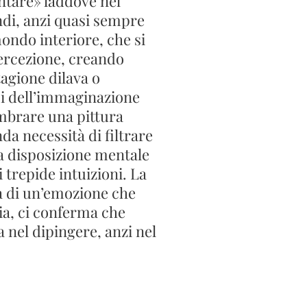
ntare» laddove nel
ndi, anzi quasi sempre
ondo interiore, che si
percezione, creando
tagione dilava o
oci dell’immaginazione
mbrare una pittura
da necessità di filtrare
una disposizione mentale
 trepide intuizioni. La
ta di un’emozione che
ia, ci conferma che
 nel dipingere, anzi nel