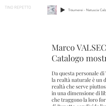
TINO REPETTO
Träumerei - Natuscia Cal
Marco VALSE
Catalogo mostr
Da questa personale di T
la realtà naturale è un 
realtà che serve piutto
in una dimensione di lib
che traggono la loro fo