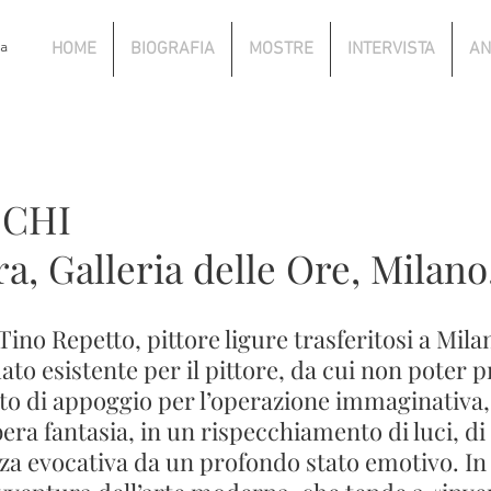
za
HOME
BIOGRAFIA
MOSTRE
INTERVISTA
AN
CCHI
a, Galleria delle Ore, Milano,
ino Repetto, pittore ligure trasferitosi a Milan
dato esistente per il pittore, da cui non poter
sto di appoggio per l’operazione immaginativa,
era fantasia, in un rispecchiamento di luci, di 
rza evocativa da un profondo stato emotivo. In 